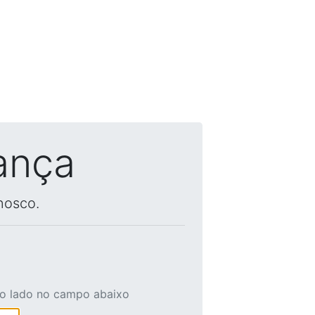
ança
nosco.
ao lado no campo abaixo