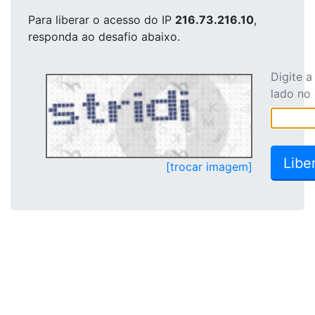
Para liberar o acesso
do IP
216.73.216.10
,
responda ao desafio abaixo.
Digite 
lado no
[trocar imagem]