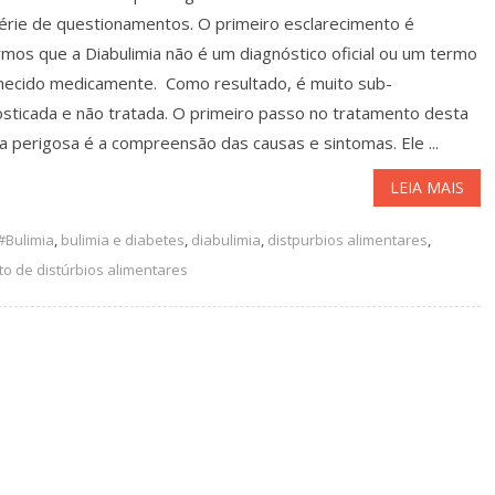
érie de questionamentos. O primeiro esclarecimento é
rmos que a Diabulimia não é um diagnóstico oficial ou um termo
hecido medicamente. Como resultado, é muito sub-
osticada e não tratada. O primeiro passo no tratamento desta
 perigosa é a compreensão das causas e sintomas. Ele ...
LEIA MAIS
#Bulimia
,
bulimia e diabetes
,
diabulimia
,
distpurbios alimentares
,
o de distúrbios alimentares