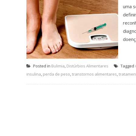
uma s
defini
recon
diagn
doença
Posted in
Bulimia
,
Distúrbios Alimentares
Tagged
insulina
,
perda de peso
,
transtornos alimentares
,
tratament