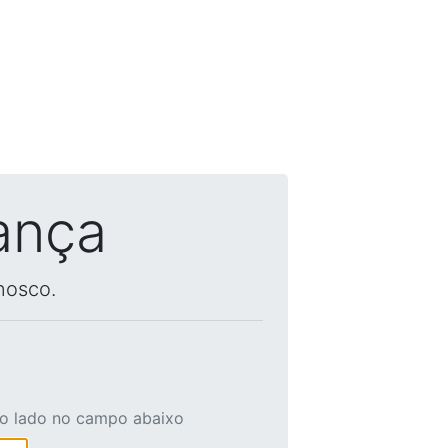
ança
nosco.
ao lado no campo abaixo