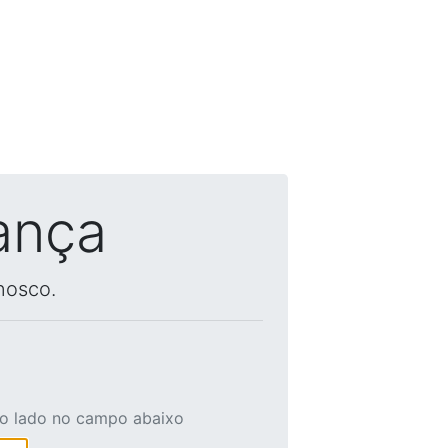
ança
nosco.
ao lado no campo abaixo