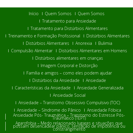
Início
Quem Somos
Quem Somos
Tratamento para Ansiedade
Tratamento para Distúrbios Alimentares
Treinamento e Formação Profissional
Distúrbios Alimentares
Distúrbios Alimentares
Anorexia
Bulimia
Compulsão Alimentar
Distúrbios Alimentares em Homens
Distúrbios alimentares em crianças
Imagem Corporal e Distorção
Família e amigos – como eles podem ajudar
Distúrbios da Ansiedade
Ansiedade
Características da Ansiedade
Ansiedade Generalizada
Ansiedade Social
Ansiedade – Transtorno Obsessivo Compulsivo (TOC)
Ansiedade – Síndrome do Pânico
Ansiedade Fóbica
Ansiedade Pós- Traumática – Transtorno do Estresse Pós-
Traumático (TEPT)
Agarofobia – Medo relacionado lugares e situações que
possam desencadear pânico, sensação de impotência ou
constrangimento