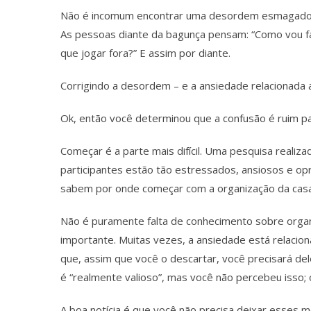
Não é incomum encontrar uma desordem esmagadora 
As pessoas diante da bagunça pensam: “Como vou fa
que jogar fora?” E assim por diante.
Corrigindo a desordem – e a ansiedade relacionada a
Ok, então você determinou que a confusão é ruim pa
Começar é a parte mais difícil. Uma pesquisa reali
participantes estão tão estressados, ansiosos e 
sabem por onde começar com a organização da casa
Não é puramente falta de conhecimento sobre or
importante. Muitas vezes, a ansiedade está relacio
que, assim que você o descartar, você precisará de
é “realmente valioso”, mas você não percebeu isso; o
A boa notícia é que você não precisa deixar esses 