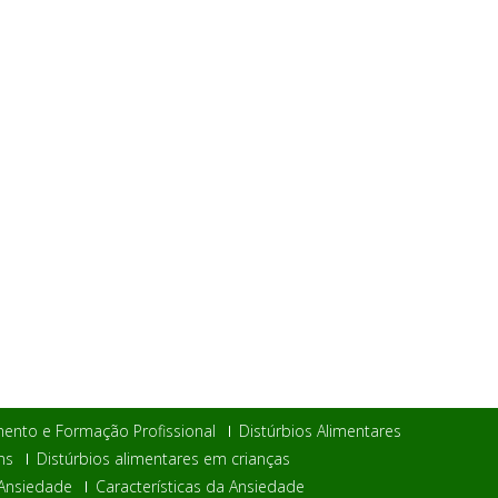
ento e Formação Profissional
Distúrbios Alimentares
ns
Distúrbios alimentares em crianças
Ansiedade
Características da Ansiedade