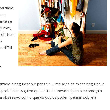
nalidade
 se
ente se
uisas,
scobriram
os
 difícil
o
nizado e bagunçado e pensa: “Eu me acho na minha bagunça, e
um problema”. Alguém que entra no mesmo quarto e começa a
rna obsessivo com o que os outros podem pensar sobre a