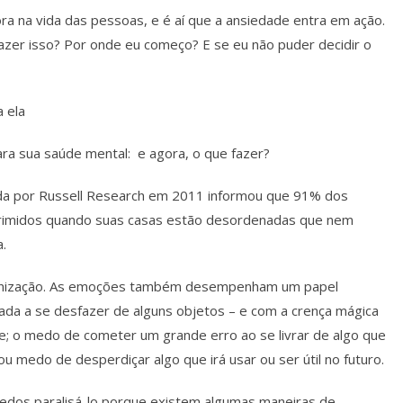
na vida das pessoas, e é aí que a ansiedade entra em ação.
zer isso? Por onde eu começo? E se eu não puder decidir o
 ela
ra sua saúde mental: e agora, o que fazer?
zada por Russell Research em 2011 informou que 91% dos
oprimidos quando suas casas estão desordenadas que nem
.
ganização. As emoções também desempenham um papel
nada a se desfazer de alguns objetos – e com a crença mágica
le; o medo de cometer um grande erro ao se livrar de algo que
u medo de desperdiçar algo que irá usar ou ser útil no futuro.
medos paralisá-lo porque existem algumas maneiras de