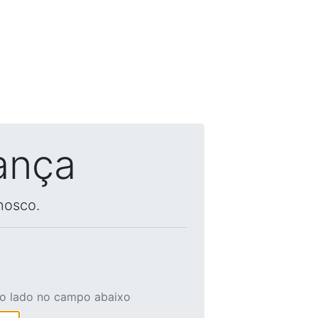
ança
nosco.
ao lado no campo abaixo