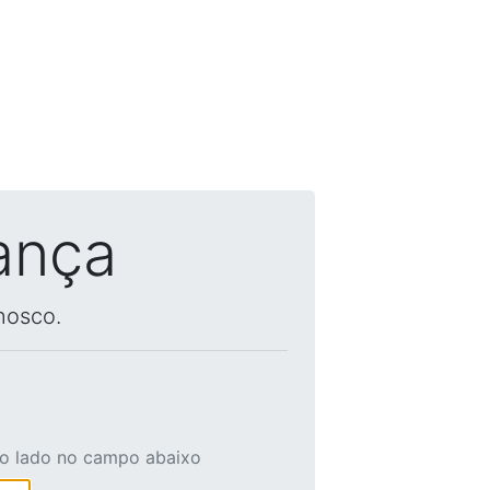
ança
nosco.
ao lado no campo abaixo